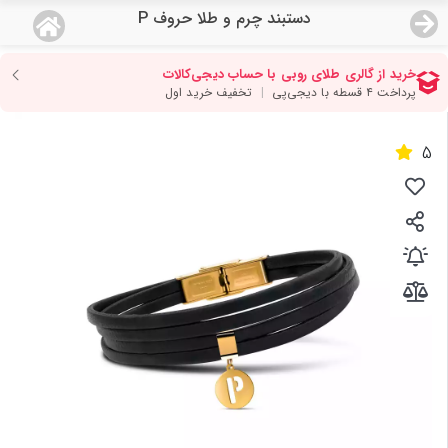
دستبند چرم و طلا حروف P
منو
18,554,000
قیمت هرگرم طلای 18 عیار:
تومان
صفحه اصلی
5
دسته بندی محصولات
نمایندگی ها
مجله روبی
درباره ما
اعطای نمایندگی
تماس با ما