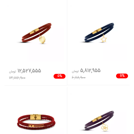
5,812,955
12,527,555
تومان
تومان
5%
5%
6,118,900
13,186,900