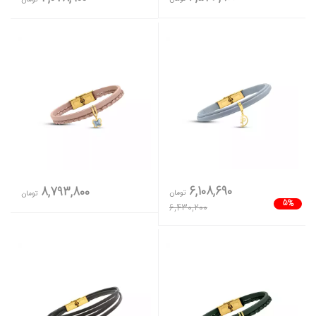
6,108,690
8,793,800
تومان
تومان
5%
6,430,200