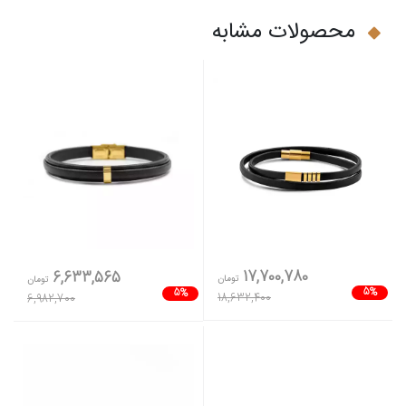
محصولات مشابه
17,700,780
6,633,565
تومان
تومان
5%
5%
18,632,400
6,982,700