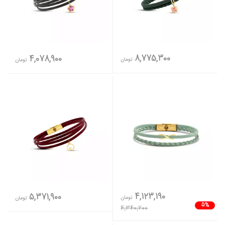
8,775,300
4,078,900
تومان
تومان
4,123,190
5,371,900
تومان
تومان
5%
4,340,200