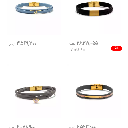
26,217,055
3,569,300
تومان
تومان
5%
27,596,900
6,523,900
4,078,900
تومان
تومان