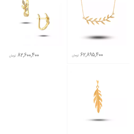
62,895,400
82,600,400
تومان
تومان