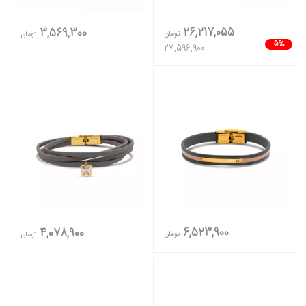
26,217,055
3,569,300
تومان
تومان
5%
27,596,900
6,523,900
4,078,900
تومان
تومان