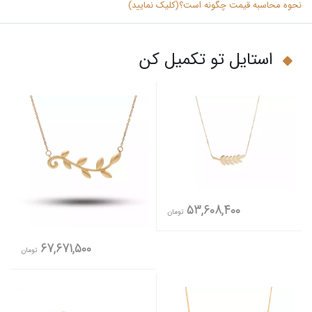
نحوه محاسبه قیمت چگونه است؟(کلیک نمایید)
استایل تو تکمیل کن
53,608,400
تومان
67,671,500
تومان