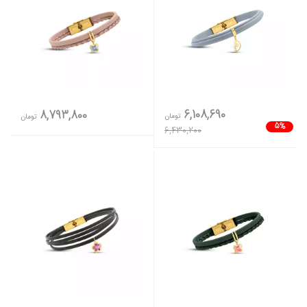
6,108,690
8,793,800
تومان
تومان
5%
6,430,200