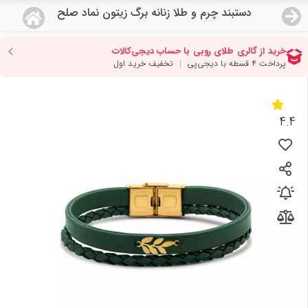
دستبند چرم و طلا زنانه برگ زیتون نماد صلح
منو
18,554,000
قیمت هرگرم طلای 18 عیار:
تومان
صفحه اصلی
دسته بندی محصولات
4.4
نمایندگی ها
مجله روبی
درباره ما
اعطای نمایندگی
تماس با ما