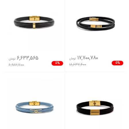
17,700,780
6,633,565
تومان
تومان
5%
5%
18,632,400
6,982,700