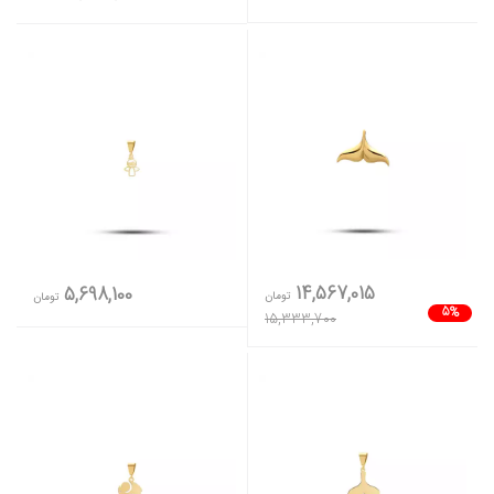
14,567,015
5,698,100
تومان
تومان
5%
15,333,700