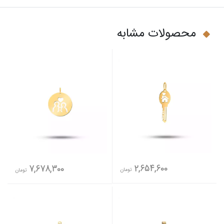
محصولات مشابه
2,654,600
7,678,300
تومان
تومان