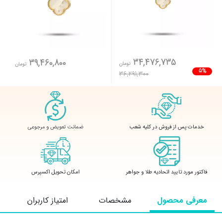
34,476,735
39,460,800
تومان
تومان
5%
36,291,300
ضمانت تعویض و مرجوعی
خدمات پس از فروش در کلیه شعب
فاکتور مورد تایید اتحادیه طلا و جواهر
امکان تحویل اکسپرس
معرفی محصول
مشخصات
امتیاز کاربران