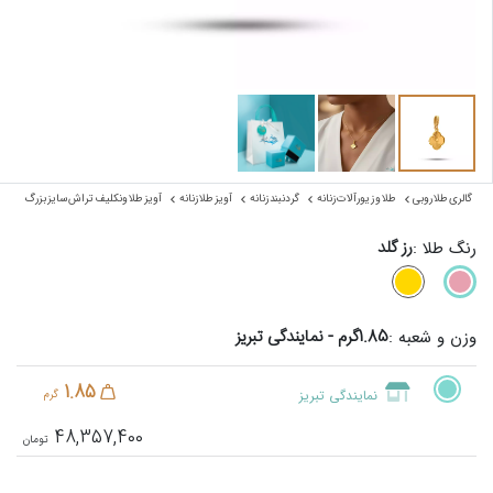
گالری طلا روبی
طلا و زیورآلات زنانه
گردنبند زنانه
آویز طلا زنانه
آویز طلا ونکلیف تراش سایز بزرگ
رز گلد
رنگ طلا :
1.85گرم - نمایندگی تبریز
وزن و شعبه :
1.85
نمایندگی تبریز
گرم
48,357,400