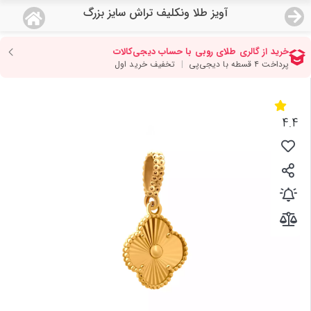
آویز طلا ونکلیف تراش سایز بزرگ
منو
19,118,000
قیمت هرگرم طلای 18 عیار:
تومان
صفحه اصلی
دسته بندی محصولات
4.4
نمایندگی ها
مجله روبی
درباره ما
اعطای نمایندگی
تماس با ما