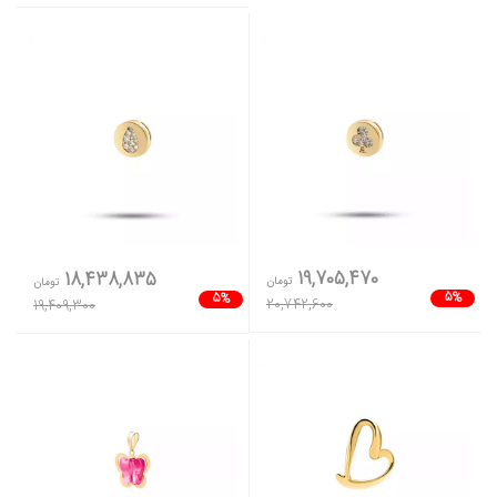
19,705,470
18,438,835
تومان
تومان
5%
5%
20,742,600
19,409,300