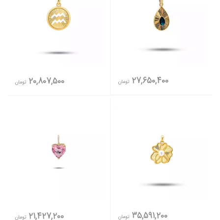
27,650,400
20,807,500
تومان
تومان
35,591,200
21,427,200
تومان
تومان