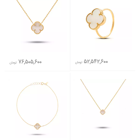
52,542,600
76,505,600
تومان
تومان