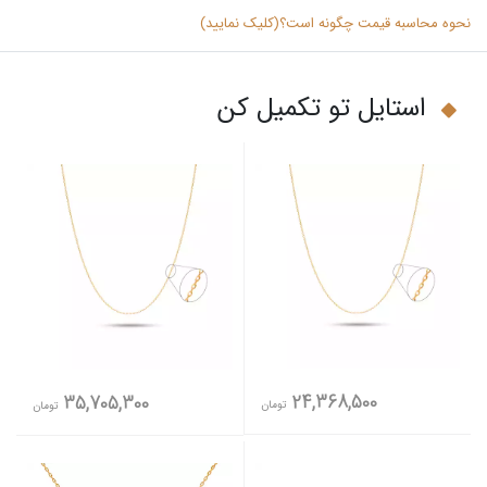
نحوه محاسبه قیمت چگونه است؟(کلیک نمایید)
استایل تو تکمیل کن
24,368,500
35,705,300
تومان
تومان