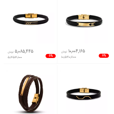
10,004,165
5,085,445
تومان
تومان
5%
5%
10,530,700
5,353,100