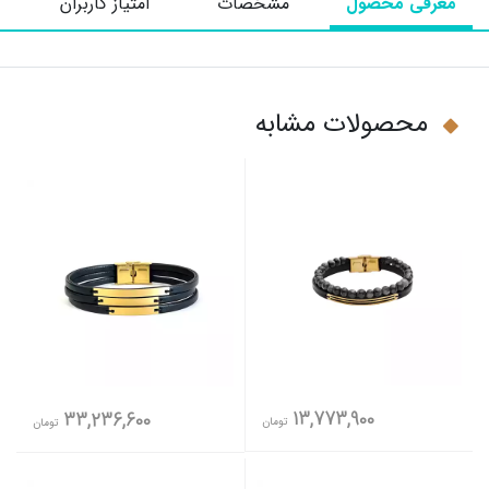
معرفی محصول
مشخصات
امتیاز کاربران
محصولات مشابه
13,773,900
33,236,600
تومان
تومان