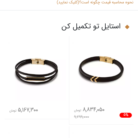
نحوه محاسبه قیمت چگونه است؟(کلیک نمایید)
استایل تو تکمیل کن
8,834,050
5,167,300
تومان
تومان
5%
9,299,000