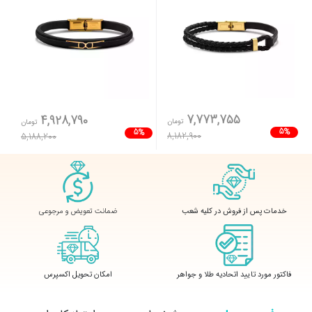
7,773,755
4,928,790
تومان
تومان
5%
5%
8,182,900
5,188,200
ضمانت تعویض و مرجوعی
خدمات پس از فروش در کلیه شعب
فاکتور مورد تایید اتحادیه طلا و جواهر
امکان تحویل اکسپرس