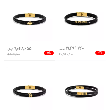
19,494,760
9,048,655
تومان
تومان
5%
5%
20,520,800
9,524,900