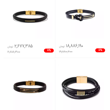
18,886,190
2,677,385
تومان
تومان
5%
5%
19,880,200
2,818,300