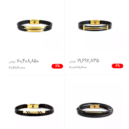
19,692,835
20,408,850
تومان
تومان
5%
5%
20,729,300
21,483,000