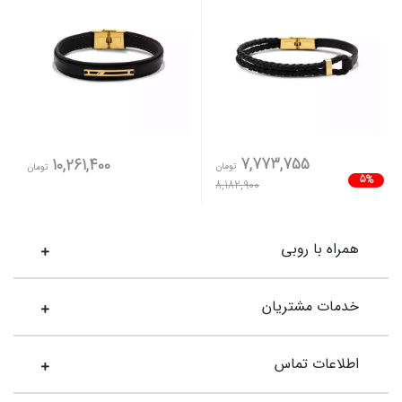
7,773,755
10,261,400
تومان
تومان
5%
8,182,900
همراه با روبی
خدمات مشتریان
اطلاعات تماس